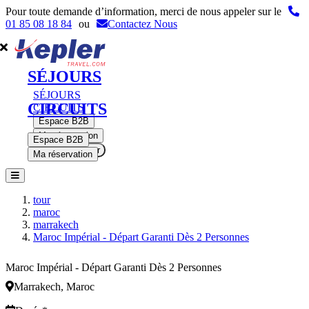
Pour toute demande d’information, merci de nous appeler sur le
01 85 08 18 84
ou
Contactez Nous
SÉJOURS
SÉJOURS
CIRCUITS
CIRCUITS
Espace B2B
Ma réservation
Espace B2B
Se connecter
Ma réservation
tour
maroc
marrakech
Maroc Impérial - Départ Garanti Dès 2 Personnes
Maroc Impérial - Départ Garanti Dès 2 Personnes
Marrakech, Maroc